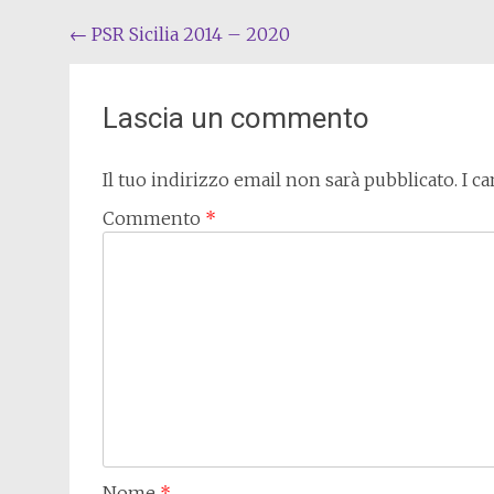
Post
←
PSR Sicilia 2014 – 2020
navigation
Lascia un commento
Il tuo indirizzo email non sarà pubblicato.
I c
Commento
*
Nome
*